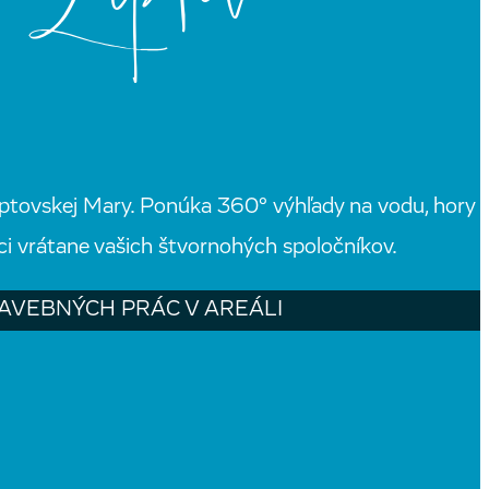
ptovskej Mary. Ponúka 360° výhľady na vodu, hory
i vrátane vašich štvornohých spoločníkov.
TAVEBNÝCH PRÁC V AREÁLI