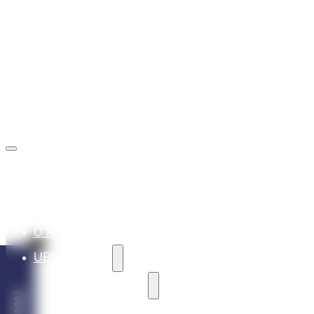
rezervacie@marinaliptov.sk
+421 902 605 605
O REZORTE
UBYTOVANIE
REKREAČNÉ VILY
VILA ALASKA