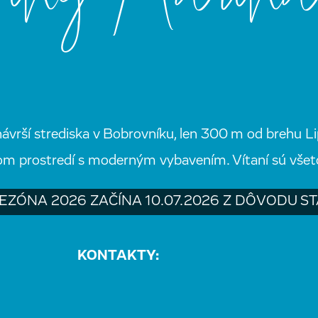
vrší strediska v Bobrovníku, len 300 m od brehu Li
kom prostredí s moderným vybavením. Vítaní sú všetc
EZÓNA 2026 ZAČÍNA 10.07.2026 Z DÔVODU S
KONTAKTY: