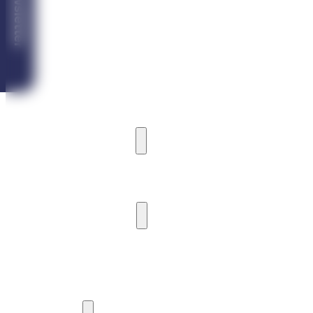
Newsletter
VILA ICEBERG
VILA ARDEA
VILA CASTORIA
MARINA CABIN HOUSE
CAMPING
PRÍSTAV A MÓLO
PRÍSTAV A KOTVENIE LODÍ
MÓLO
VODNÉ AKTIVITY
POŽIČOVŇA PLAVIDIEL
VYHLIADKOVÉ PLAVBY
JACHTING