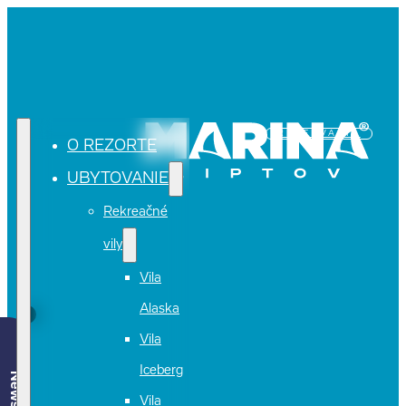
REZERVÁCIA
O REZORTE
UBYTOVANIE
Rekreačné
vily
Vila
Alaska
Vila
Iceberg
Vila