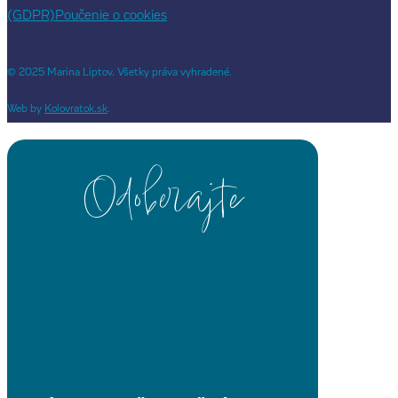
(GDPR)
Poučenie o cookies
© 2025 Marina Liptov. Všetky práva vyhradené.
Web by
Kolovratok.sk
.
Odoberajte