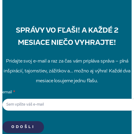
SPRÁVY VO FĽAŠI! A KAŽDÉ 2
MESIACE NIEČO VYHRAJTE!
Pridajte svoj e-mail a raz za čas vám pripláva správa – plná
inšpirácií, tajomstiev, zážitkov a... možno aj výhra! Každé dva
mesiace losujeme jednu fľašu.
Newsletter
email
*
Signup
SK
ODOŠLI