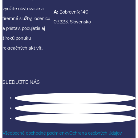
využite ubytovacie a
A:
Bobrovník 140
firemné služby, lodenicu
03223, Slovensko
a prístav, podujatia aj
širokú ponuku
rekreačných aktivít.
SLEDUJTE NÁS
Všeobecné obchodné podmienky
Ochrana osobných údajov