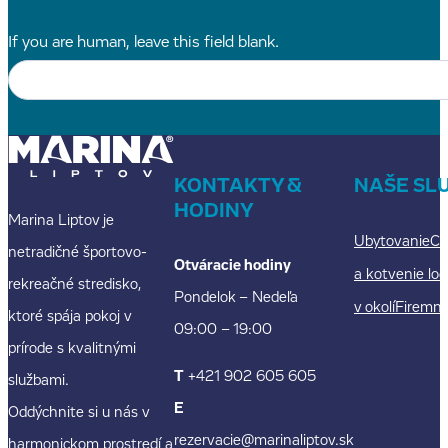
If you are human, leave this field blank.
KONTAKTY &
NAŠE SL
HODINY
Marina Liptov je
Ubytovanie
Ca
netradičné športovo-
Otváracie hodiny
a kotvenie lod
rekreačné stredisko,
Pondelok – Nedeľa
v okolí
Firemné
ktoré spája pokoj v
09:00 – 19:00
prírode s kvalitnými
T
+421 902 605 605
službami.
E
Oddýchnite si u nás v
rezervacie@marinaliptov.sk
harmonickom prostredí a