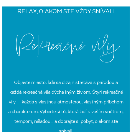
RELAX, O AKOM STE VŽDY SNÍVALI
Rekreačné vily
Objavte miesto, kde sa dizajn stretáva s prírodou a
každá rekreačná vila dýcha iným živlom. Štyri rekreačné
vily — každá s vlastnou atmosférou, vlastným príbehom
a charakterom. Vyberte si tú, ktorá ladí s vaším vnútrom,
tempom, náladou… a doprajte si pobyt, o akom ste
snívali.