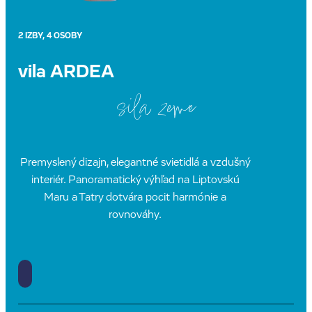
2 IZBY, 4 OSOBY
vila ARDEA
sila zeme
Premyslený dizajn, elegantné svietidlá a vzdušný
interiér. Panoramatický výhľad na Liptovskú
Maru a Tatry dotvára pocit harmónie a
rovnováhy.