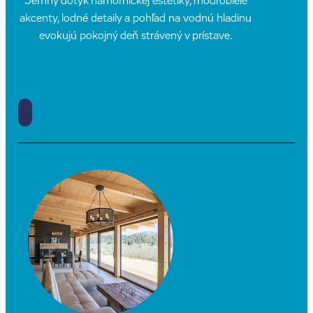
Jemný dotyk námorníckej estetiky, modrobiele
akcenty, lodné detaily a pohľad na vodnú hladinu
evokujú pokojný deň strávený v prístave.
PREJDI NA DETAIL