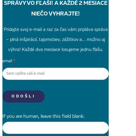
SPRÁVY VO FĽAŠI! A KAŽDÉ 2 MESIACE
NIEČO VYHRAJTE!
Pridajte svoj e-mail a raz za čas vám pripláva správa
– plná inšpirácií, tajomstiev, zážitkov a... možno aj
výhra! Každé dva mesiace losujeme jednu fľašu.
Newsletter
email
*
Signup
SK
ODOŠLI
If you are human, leave this field blank.