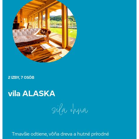
PREJDI NA DETAIL
2 IZBY, 7 OSÔB
vila ALASKA
sila ohňa
Tmavšie odtiene, vôňa dreva a hutné prírodné