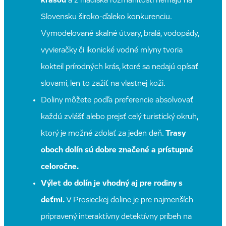
krásou
a z hľadiska rozmanitosti nemajú na
Slovensku široko-ďaleko konkurenciu.
Vymodelované skalné útvary, bralá, vodopády,
vyvieračky či ikonické vodné mlyny tvoria
kokteil prírodných krás, ktoré sa nedajú opísať
slovami, len to zažiť na vlastnej koži.
Doliny môžete podľa preferencie absolvovať
každú zvlášť alebo prejsť celý turistický okruh,
ktorý je možné zdolať za jeden deň.
Trasy
oboch dolín sú dobre značené a prístupné
celoročne.
Výlet do dolín je vhodný aj pre rodiny s
deťmi.
V Prosieckej doline je pre najmenších
pripravený interaktívny detektívny príbeh na