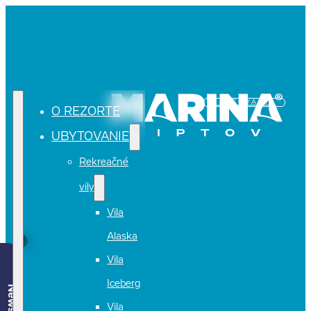
REZERVÁCIA
O REZORTE
UBYTOVANIE
Rekreačné
vily
Vila
Alaska
Vila
Iceberg
Vila