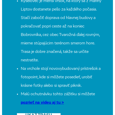
Kyseľovec je menší vŕšok, na ktorý sa z Mariny
Liptov dostanete pešo za každého počasia.
Stačí zabočiť doprava od hlavnej budovy a
pokračovať popri ceste až na koniec
Bobrovníka, cez obec Tvarožná ďalej rovným,
mierne stúpajúcim terénom smerom hore.
Trasa je dobre značená, takže sa určite
nestratíte.
Na vrchole stojí novovybudovaný prístrešok a
fotopoint, kde si môžete posedieť, urobiť
krásne fotky alebo si spraviť piknik.
Malú ochutnávku tohto zážitku si môžete
pozrieť na videu aj tu >