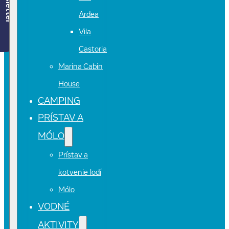
Newsletter
Ardea
Vila
Castoria
Marina Cabin
House
CAMPING
PRÍSTAV A
MÓLO
Prístav a
kotvenie lodí
Mólo
VODNÉ
AKTIVITY