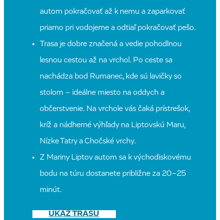
autom pokračovať až k nemu a zaparkovať
priamo pri vodojeme a odtiaľ pokračovať pešo.
Trasa je dobre značená a vedie pohodlnou
lesnou cestou až na vrchol. Po ceste sa
nachádza bod Rumanec, kde sú lavičky so
stolom – ideálne miesto na oddych a
občerstvenie. Na vrchole vás čaká prístrešok,
kríž a nádherné výhľady na Liptovskú Maru,
Nízke Tatry a Chočské vrchy.
Z Mariny Liptov autom sa k východiskovému
bodu na túru dostanete približne za 20–25
minút.
UKÁŽ TRASU