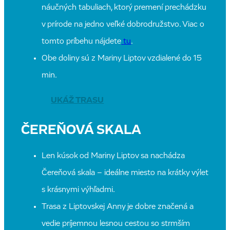
náučných tabuliach, ktorý premení prechádzku
v prírode na jedno veľké dobrodružstvo. Viac o
tomto príbehu nájdete
tu
.
Obe doliny sú z Mariny Liptov vzdialené do 15
min.
UKÁŽ TRASU
ČEREŇOVÁ SKALA
Len kúsok od Mariny Liptov sa nachádza
Čereňová skala – ideálne miesto na krátky výlet
s krásnymi výhľadmi.
Trasa z Liptovskej Anny je dobre značená a
vedie príjemnou lesnou cestou so strmším