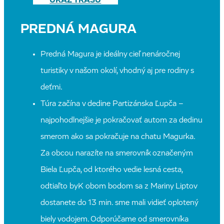
UKÁŽ TRASU
PREDNÁ MAGURA
Predná Magura je ideálny cieľ nenáročnej
turistiky v našom okolí, vhodný aj pre rodiny s
deťmi.
Túra začína v dedine Partizánska Ľupča –
najpohodlnejšie je pokračovať autom za dedinu
smerom ako sa pokračuje na chatu Magurka.
Za obcou narazíte na smerovník označeným
Biela Ľupča, od ktorého vedie lesná cesta,
odtiaľto byK obom bodom sa z Mariny Liptov
dostanete do 13 min. sme mali vidieť oplotený
biely vodojem. Odporúčame od smerovníka