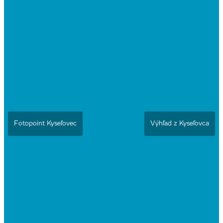
Fotopoint Kyseľovec
Výhľad z Kyseľovca