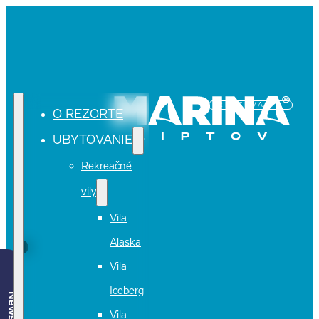
REZERVÁCIA
O REZORTE
UBYTOVANIE
Rekreačné
vily
Vila
Alaska
Vila
Iceberg
Vila