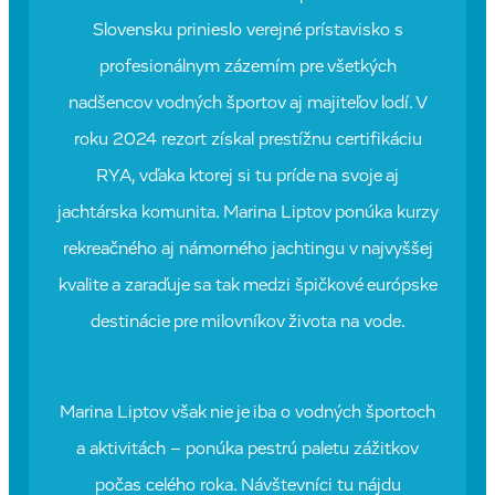
Slovensku prinieslo verejné prístavisko s
profesionálnym zázemím pre všetkých
nadšencov vodných športov aj majiteľov lodí. V
roku 2024 rezort získal prestížnu certifikáciu
RYA, vďaka ktorej si tu príde na svoje aj
jachtárska komunita. Marina Liptov ponúka kurzy
rekreačného aj námorného jachtingu v najvyššej
kvalite a zaraďuje sa tak medzi špičkové európske
destinácie pre milovníkov života na vode.
Marina Liptov však nie je iba o vodných športoch
a aktivitách – ponúka pestrú paletu zážitkov
počas celého roka. Návštevníci tu nájdu