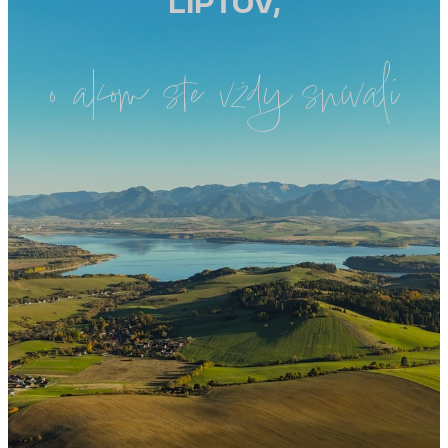
LIPTOV,
o akom ste vždy snívali