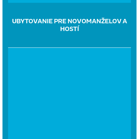
UBYTOVANIE PRE NOVOMANŽELOV A
HOSTÍ
MÓLO
Plávajúce mólo s priamymi výhľadmi na vodnú
hladinu a hory je dokonalý priestor pre tých, ktorí
hľadajú na svoju svadbu skutočne výnimočný
priestor. Mólo je skvelá voľba na hostinu aj obrad.
Rozloha a kapacita:
900 m2 / max. 300
ľudí