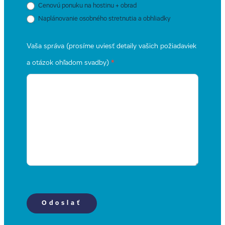
Cenovú ponuku na hostinu + obrad
Naplánovanie osobného stretnutia a obhliadky
Vaša správa (prosíme uviesť detaily vašich požiadaviek
a otázok ohľadom svadby)
*
Odoslať