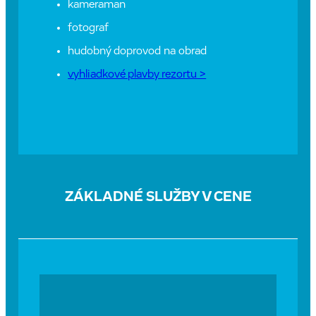
kameraman
fotograf
hudobný doprovod na obrad
vyhliadkové plavby rezortu >
ZÁKLADNÉ SLUŽBY V CENE