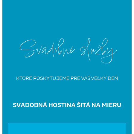
Rozloha a kapacita:
244 m2 / max.70 ľudí
Svadobné služby
TERASA REŠTAURÁCIE
K reštaurácii prislúcha aj terasa, ktorá poskytuje
pekný vonkajší priestor na hostinu a vďaka nej sa dá
KTORÉ POSKYTUJEME PRE VÁŠ VEĽKÝ DEŇ
v letných mesiacoch navýšiť kapacita hostí.
SVADOBNÁ HOSTINA ŠITÁ NA MIERU
Rozloha a kapacita:
173 m2 / max. 80 ľudí