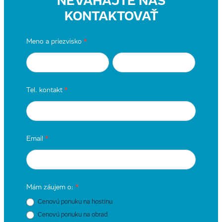
NEVÁHAJTE NÁS
KONTAKTOVAŤ
Kontaktný
Meno a priezvisko
*
formulár
Meno
Meno
svadba
a
a
Tel. kontakt
*
priezvisko
priezvisko
Email
*
Mám záujem o:
*
Cenovú ponuku na hostinu
Cenovú ponuku na obrad