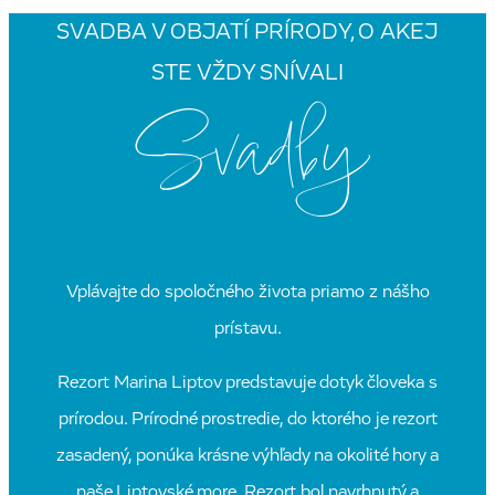
SVADBA V OBJATÍ PRÍRODY, O AKEJ
STE VŽDY SNÍVALI
Svadby
Vplávajte do spoločného života priamo z nášho
prístavu.
Rezort Marina Liptov predstavuje dotyk človeka s
prírodou. Prírodné prostredie, do ktorého je rezort
zasadený, ponúka krásne výhľady na okolité hory a
naše Liptovské more. Rezort bol navrhnutý a