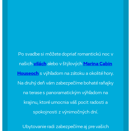
Po svadbe si môžete dopriať romantickú noc v
našich
vilách
alebo v štýlových
Marina Cabin
Houseoch
s výhľadom na zátoku a okolité hory.
Na druhý deň vám zabezpečíme bohaté raňajky
na terase s panoramatickým výhľadom na
krajinu, ktoré umocnia váš pocit radosti a
spokojnosti z výnimočných dní.
Ubytovanie radi zabezpečíme aj pre vašich