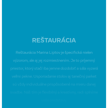
REŠTAURÁCIA
Reštaurácia Marina Liptov je špecifická nielen
výzorom, ale aj jej rozmiestnením. Je to príjemný
priestor, ktorý stačí iba jemne dozdobiť a sála vyzerá
veľmi pekne. Usporiadanie stolov aj tanečný parket
sú vždy individuálne prispôsobené na mieru danej
svadbe. Náš tím je flexibilný a kreatívny, radi splníme
vaše predstavy.