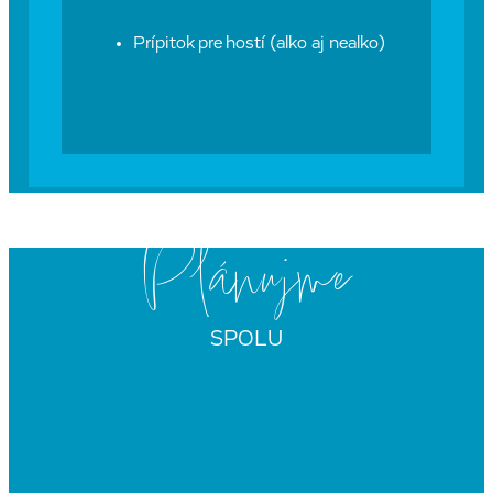
Prípitok pre hostí (alko aj nealko)
LEVANDUĽOVÉ POLE
Plánujme
Od júna do septembra je naše levanduľové políčko v
rozpuku, levanduľové lány sú krásne farebné a
voňavé. Políčko je dobrá voľba na svadobný obrad,
SPOLU
ak hľadáte výnimočný prírodný priestor obklopený
rastlinami. Súčasťou políčka sú dva altánky.