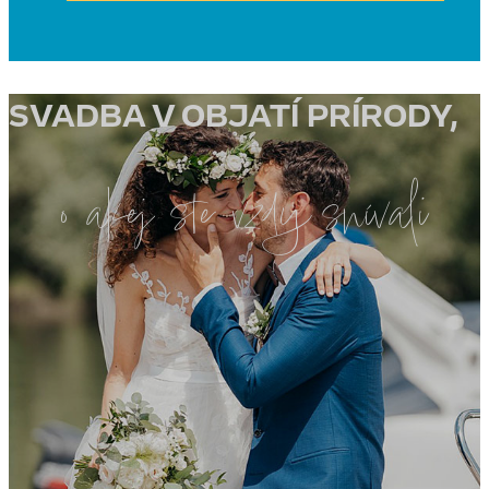
SVADBA V OBJATÍ PRÍRODY,
o akej ste vždy snívali