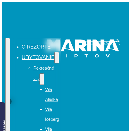
REZERVÁCIA
O REZORTE
UBYTOVANIE
Rekreačné
vily
Vila
Alaska
Vila
Iceberg
Vila