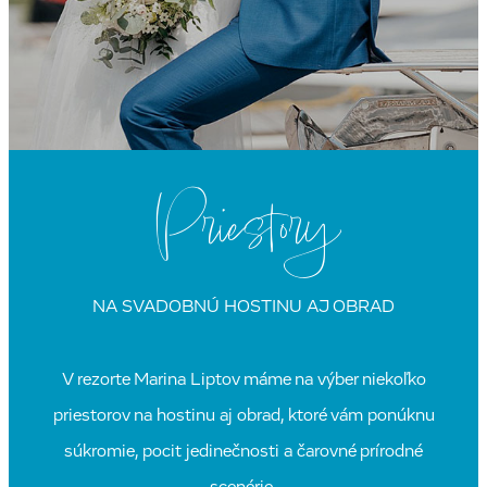
Priestory
NA SVADOBNÚ HOSTINU AJ OBRAD
V rezorte Marina Liptov máme na výber niekoľko
priestorov na hostinu aj obrad, ktoré vám ponúknu
súkromie, pocit jedinečnosti a čarovné prírodné