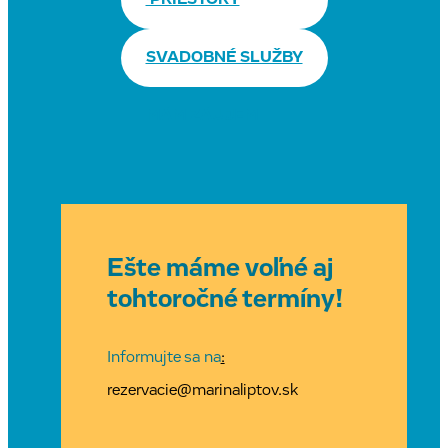
SVADOBNÉ SLUŽBY
MÁM ZÁUJEM
Ešte máme voľné aj
tohtoročné termíny!
Informujte sa na
:
rezervacie@marinaliptov.sk