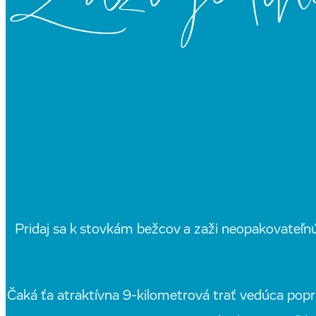
Pridaj sa k stovkám bežcov a zaži neopakovateľn
Čaká ťa atraktívna 9-kilometrová trať vedúca popr