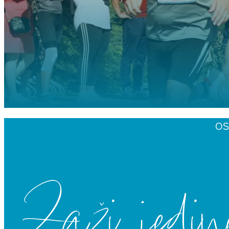
OS
Zaži jedin