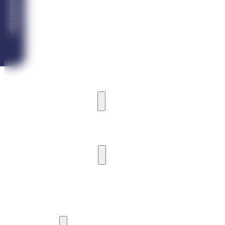
Newsletter
VILA ICEBERG
VILA ARDEA
VILA CASTORIA
MARINA CABIN HOUSE
CAMPING
PRÍSTAV A MÓLO
PRÍSTAV A KOTVENIE LODÍ
MÓLO
VODNÉ AKTIVITY
POŽIČOVŇA PLAVIDIEL
VYHLIADKOVÉ PLAVBY
JACHTING