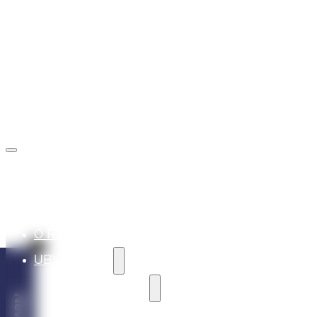
rezervacie@marinaliptov.sk
+421 902 605 605
O REZORTE
UBYTOVANIE
REKREAČNÉ VILY
VILA ALASKA