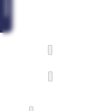
Newsletter
VILA ICEBERG
VILA ARDEA
VILA CASTORIA
MARINA CABIN HOUSE
CAMPING
PRÍSTAV A MÓLO
PRÍSTAV A KOTVENIE LODÍ
MÓLO
VODNÉ AKTIVITY
POŽIČOVŇA PLAVIDIEL
VYHLIADKOVÉ PLAVBY
JACHTING