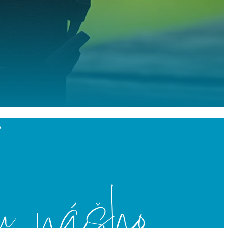
A
u nášho