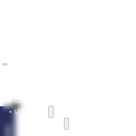
rezervacie@marinaliptov.sk
+421 902 605 605
O REZORTE
UBYTOVANIE
REKREAČNÉ VILY
VILA ALASKA